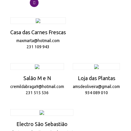
Casa das Carnes Frescas
maxmarta@hotmail.com
231 109 943
Salão M e N
Loja das Plantas
cremildabraga9@hotmail.com
amsdeoliveira@gmail.com
231 515 536
934 089 010
Electro São Sebastião