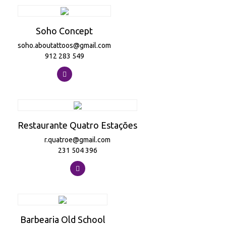
Soho Concept
soho.aboutattoos@gmail.com
912 283 549
Restaurante Quatro Estações
r.quatroe@gmail.com
231 504 396
Barbearia Old School