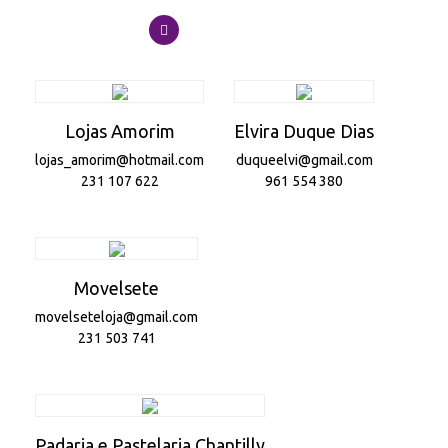
Lojas Amorim
Elvira Duque Dias
lojas_amorim@hotmail.com
duqueelvi@gmail.com
231 107 622
961 554 380
Movelsete
movelseteloja@gmail.com
231 503 741
Padaria e Pastelaria Chantilly