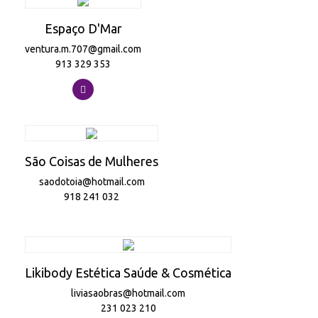
Espaço D'Mar
ventura.m.707@gmail.com
913 329 353
São Coisas de Mulheres
saodotoia@hotmail.com
918 241 032
Likibody Estética Saúde & Cosmética
liviasaobras@hotmail.com
231 023 210