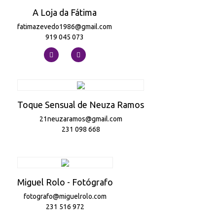
A Loja da Fátima
fatimazevedo1986@gmail.com
919 045 073
Toque Sensual de Neuza Ramos
21neuzaramos@gmail.com
231 098 668
Miguel Rolo - Fotógrafo
fotografo@miguelrolo.com
231 516 972