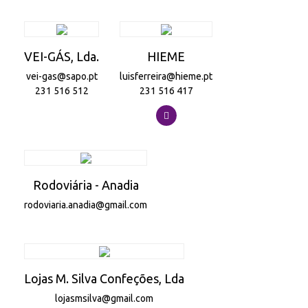
VEI-GÁS, Lda.
HIEME
vei-gas@sapo.pt
luisferreira@hieme.pt
231 516 512
231 516 417
Rodoviária - Anadia
rodoviaria.anadia@gmail.com
Lojas M. Silva Confeções, Lda
lojasmsilva@gmail.com