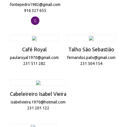
fontepedro1982@gmail.com
916 327 655
Café Royal
Talho São Sebastião
paularoyal1970@gmail.com
fernandos.pato@gmail.com
231 511 282
231 504 154
Cabeleireiro Isabel Vieira
isabelvieira.1970@hotmail.com
231 201 122