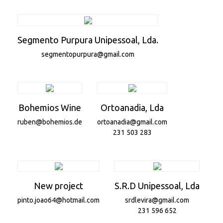
Segmento Purpura Unipessoal, Lda.
segmentopurpura@gmail.com
Bohemios Wine
Ortoanadia, Lda
ruben@bohemios.de
ortoanadia@gmail.com
231 503 283
New project
S.R.D Unipessoal, Lda
pinto.joao64@hotmail.com
srdlevira@gmail.com
231 596 652