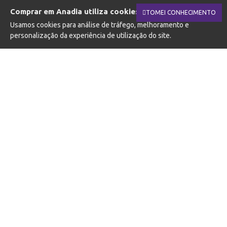
Comprar em Anadia utiliza cookies.
TOMEI CONHECIMENTO
Usamos cookies para análise de tráfego, melhoramento e
personalização da experiência de utilização do site.
SUBSCREVA A NOSSA NEWSLETTER
Fique a par das novidades e promoções
SUBSCREVER
Li e aceito a
Política de Privacidade