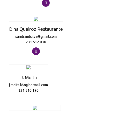
Dina Queiroz Restaurante
sandramlsilva@gmail.com
231 512 036
J. Moita
j.moita.lda@hotmail.com
231 510 190