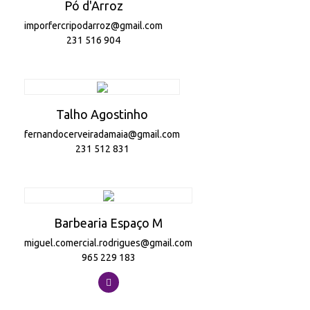
Pó d'Arroz
imporfercripodarroz@gmail.com
231 516 904
Talho Agostinho
fernandocerveiradamaia@gmail.com
231 512 831
Barbearia Espaço M
miguel.comercial.rodrigues@gmail.com
965 229 183