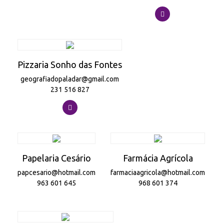
Pizzaria Sonho das Fontes
geografiadopaladar@gmail.com
231 516 827
Papelaria Cesário
Farmácia Agrícola
papcesario@hotmail.com
farmaciaagricola@hotmail.com
963 601 645
968 601 374