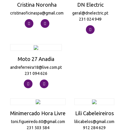
Cristina Noronha
DN Electric
cristinaoficinaspa@gmail.com
geral@dnelectric.pt
231 024 949
Moto 27 Anadia
andreferreira18@live.com.pt
231 094 626
Minimercado Hora Livre
Lili Cabeleireiros
toni.figueiredo.60@gmail.com
lilicabelos@gmail.com
231 503 584
912 284 629