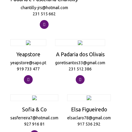
chantilly-jrs@hotmail.com
231 515 662
Yeapstore
A Padaria dos Olivais
yeapstore@sapo.pt
goretisantos33@gmail.com
919 733 477
231 512 386
Sofia & Co
Elsa Figueiredo
sasferreira7@hotmail.com
elsaclaro78@gmail.com
927 916 81
917 536 292