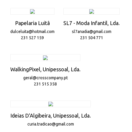
Papelaria Luitâ
SL7 - Moda Infantil, Lda.
dulceluita@hotmail.com
sl7anadia@gmail.com
231 527 159
231 504 771
WalkingPixel, Unipessoal, Lda.
geral@crosscompany.pt
231 515 358
Ideias D'Algibeira, Unipessoal, Lda.
curia.tradicao@gmail.com