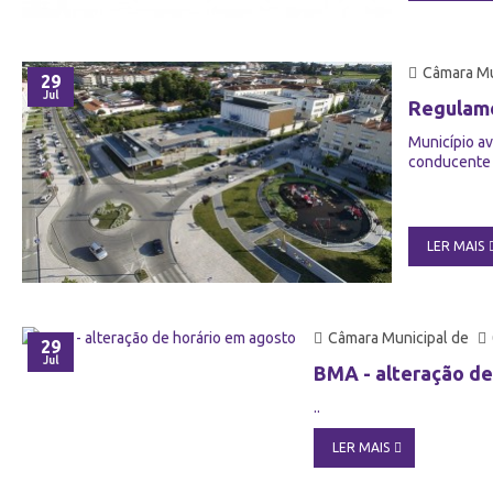
Câmara Mu
29
Jul
Regulame
Município a
conducente 
LER MAIS
Câmara Municipal de
29
Jul
BMA - alteração de
..
LER MAIS