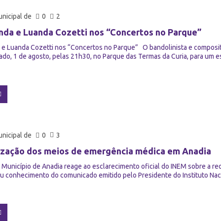
nicipal de
0
2
nda e Luanda Cozetti nos “Concertos no Parque”
 e Luanda Cozetti nos “Concertos no Parque” O bandolinista e composit
do, 1 de agosto, pelas 21h30, no Parque das Termas da Curia, para um e
nicipal de
0
3
zação dos meios de emergência médica em Anadia
Município de Anadia reage ao esclarecimento oficial do INEM sobre a r
u conhecimento do comunicado emitido pelo Presidente do Instituto Naci