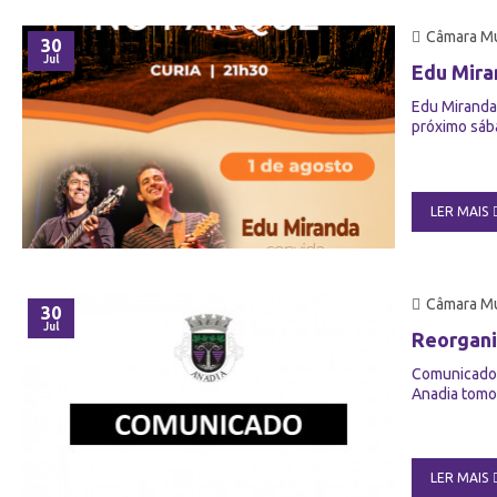
Câmara Mu
30
Jul
Edu Mira
Edu Miranda
próximo sába
LER MAIS
Câmara Mu
30
Jul
Reorgani
Comunicado 
Anadia tomo
LER MAIS