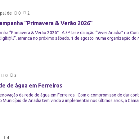
pal de
0
2
Campanha “Primavera & Verão 2026”
anha “Primavera & Verão 2026” A 3ª fase da ação “Viver Anadia” no Com
Digit@ll”, arranca no próximo sábado, 1 de agosto, numa organização do M
0
3
de de água em Ferreiros
enovação da rede de água em Ferreiros Com o compromisso de dar contin
o Município de Anadia tem vindo a implementar nos últimos anos, a Câmar
4