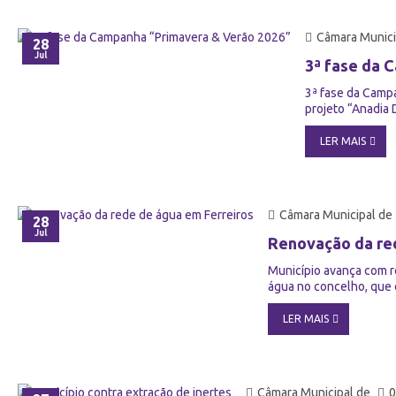
Câmara Munici
28
Jul
3ª fase da 
3ª fase da Camp
projeto “Anadia 
LER MAIS
Câmara Municipal de
28
Jul
Renovação da re
Município avança com r
água no concelho, que 
LER MAIS
Câmara Municipal de
0