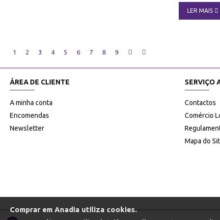
LER MAIS
1
2
3
4
5
6
7
8
9
ÁREA DE CLIENTE
SERVIÇO 
A minha conta
Contactos
Encomendas
Comércio L
Newsletter
Regulament
Mapa do Si
Comprar em Anadia utiliza cookies.