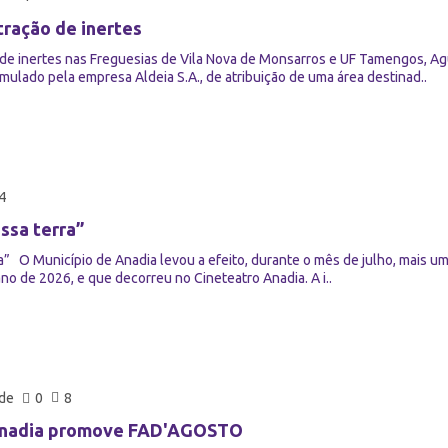
tração de inertes
de inertes nas Freguesias de Vila Nova de Monsarros e UF Tamengos, Agu
mulado pela empresa Aldeia S.A., de atribuição de uma área destinad..
4
ssa terra”
” O Município de Anadia levou a efeito, durante o mês de julho, mais u
no de 2026, e que decorreu no Cineteatro Anadia. A i..
 de
0
8
Anadia promove FAD'AGOSTO