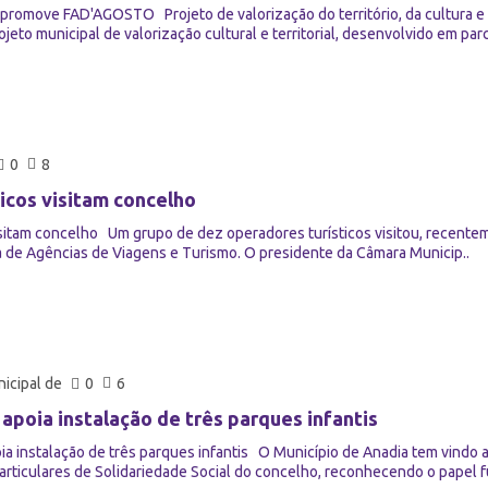
 promove FAD'AGOSTO Projeto de valorização do território, da cultura 
to municipal de valorização cultural e territorial, desenvolvido em parce
0
8
icos visitam concelho
sitam concelho Um grupo de dez operadores turísticos visitou, recentem
 de Agências de Viagens e Turismo. O presidente da Câmara Municip..
icipal de
0
6
 apoia instalação de três parques infantis
ia instalação de três parques infantis O Município de Anadia tem vindo 
Particulares de Solidariedade Social do concelho, reconhecendo o papel 