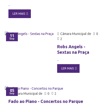
..
LER MAIS
Câmara Municipal de
0
11
2
Sep
Robs Angels -
Sextas na Praça
..
LER MAIS
05
Câmara Municipal de
0
2
Sep
Fado ao Piano - Concertos no Parque