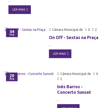
..
LER MAIS
Câmara Municipal de
0
2
04
Sep
On Off - Sextas na Praça
..
LER MAIS
Câmara Municipal de
0
29
2
Aug
Inês Barros -
Concerto Sunset
..