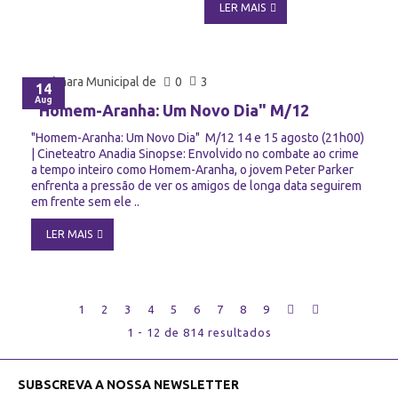
LER MAIS
Câmara Municipal de
0
3
14
Aug
"Homem-Aranha: Um Novo Dia" M/12
"Homem-Aranha: Um Novo Dia" M/12 14 e 15 agosto (21h00)
| Cineteatro Anadia Sinopse: Envolvido no combate ao crime
a tempo inteiro como Homem-Aranha, o jovem Peter Parker
enfrenta a pressão de ver os amigos de longa data seguirem
em frente sem ele ..
LER MAIS
1
2
3
4
5
6
7
8
9
1 - 12 de 814 resultados
SUBSCREVA A NOSSA NEWSLETTER