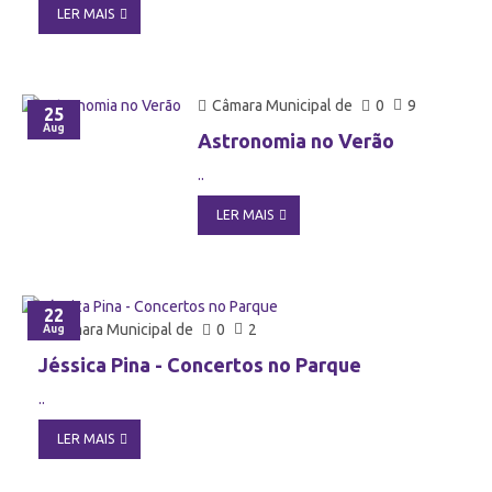
LER MAIS
Câmara Municipal de
0
9
25
Aug
Astronomia no Verão
..
LER MAIS
22
Câmara Municipal de
0
2
Aug
Jéssica Pina - Concertos no Parque
..
LER MAIS