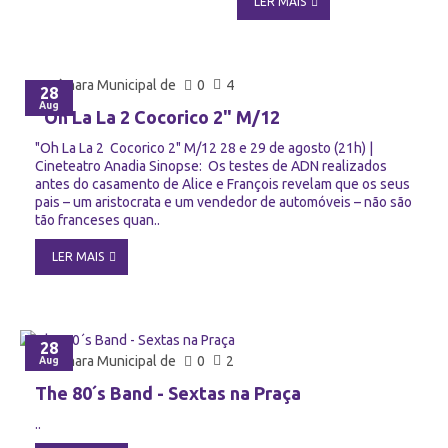
LER MAIS
Câmara Municipal de
0
4
28
Aug
"Oh La La 2 Cocorico 2" M/12
"Oh La La 2 Cocorico 2" M/12 28 e 29 de agosto (21h) |
Cineteatro Anadia Sinopse: Os testes de ADN realizados
antes do casamento de Alice e François revelam que os seus
pais – um aristocrata e um vendedor de automóveis – não são
tão franceses quan..
LER MAIS
28
Câmara Municipal de
0
2
Aug
The 80´s Band - Sextas na Praça
..