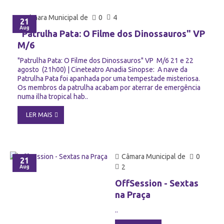
Câmara Municipal de
0
4
21
Aug
"Patrulha Pata: O Filme dos Dinossauros" VP
M/6
"Patrulha Pata: O Filme dos Dinossauros" VP M/6 21 e 22
agosto (21h00) | Cineteatro Anadia Sinopse: A nave da
Patrulha Pata foi apanhada por uma tempestade misteriosa.
Os membros da patrulha acabam por aterrar de emergência
numa ilha tropical hab..
LER MAIS
Câmara Municipal de
0
21
2
Aug
OffSession - Sextas
na Praça
..