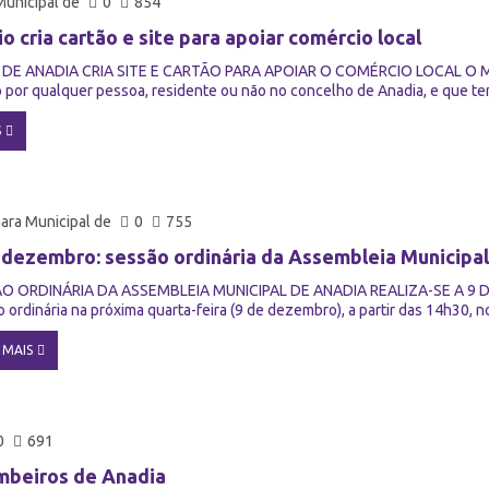
unicipal de
0
854
o cria cartão e site para apoiar comércio local
DE ANADIA CRIA SITE E CARTÃO PARA APOIAR O COMÉRCIO LOCAL O Municí
o por qualquer pessoa, residente ou não no concelho de Anadia, e que tem
S
ara Municipal de
0
755
 dezembro: sessão ordinária da Assembleia Municipal
O ORDINÁRIA DA ASSEMBLEIA MUNICIPAL DE ANADIA REALIZA-SE A 9 DE 
 ordinária na próxima quarta-feira (9 de dezembro), a partir das 14h30, 
 MAIS
0
691
mbeiros de Anadia