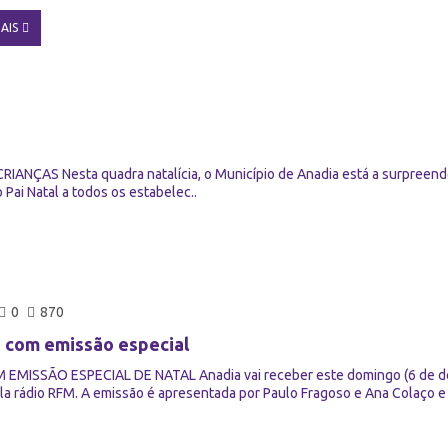
AIS
ANÇAS Nesta quadra natalícia, o Município de Anadia está a surpreender
Pai Natal a todos os estabelec..
0
870
a com emissão especial
MISSÃO ESPECIAL DE NATAL Anadia vai receber este domingo (6 de dezem
la rádio RFM. A emissão é apresentada por Paulo Fragoso e Ana Colaço e t