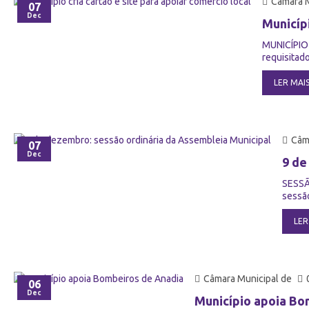
Câmara M
07
Dec
Municípi
MUNICÍPIO 
requisitad
LER MAI
Câm
07
Dec
9 de
SESSÃ
sessão
LER
Câmara Municipal de
06
Dec
Município apoia Bo