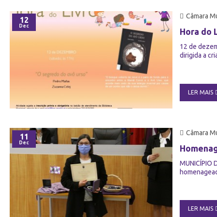
Câmara Mu
12
Dec
Hora do 
12 de dezemb
dirigida a cr
LER MAIS
Câmara Mu
11
Dec
Homenage
MUNICÍPIO D
homenageado
LER MAIS