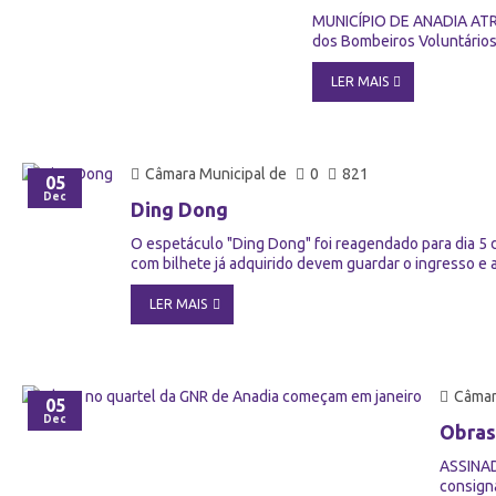
MUNICÍPIO DE ANADIA ATR
dos Bombeiros Voluntários 
LER MAIS
Câmara Municipal de
0
821
05
Dec
Ding Dong
O espetáculo "Ding Dong" foi reagendado para dia 5 
com bilhete já adquirido devem guardar o ingresso e a
LER MAIS
Câmar
05
Dec
Obras
ASSINA
consigna