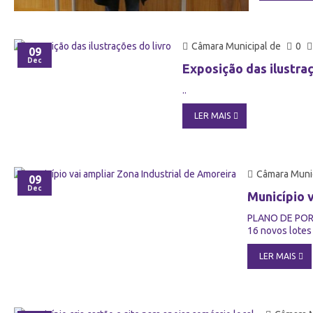
Câmara Municipal de
0
09
Dec
Exposição das ilustra
..
LER MAIS
Câmara Munic
09
Dec
Município v
PLANO DE PORM
16 novos lotes
LER MAIS