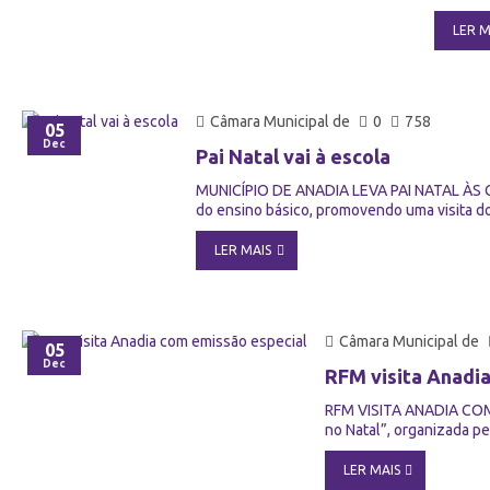
LER M
Câmara Municipal de
0
758
05
Dec
Pai Natal vai à escola
MUNICÍPIO DE ANADIA LEVA PAI NATAL ÀS CRI
do ensino básico, promovendo uma visita do 
LER MAIS
Câmara Municipal de
05
Dec
RFM visita Anadi
RFM VISITA ANADIA COM E
no Natal”, organizada pe
LER MAIS