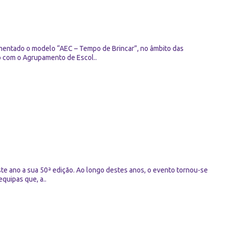
ementado o modelo “AEC – Tempo de Brincar”, no âmbito das
ão com o Agrupamento de Escol..
te ano a sua 50ª edição. Ao longo destes anos, o evento tornou-se
quipas que, a..