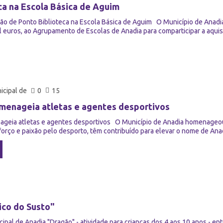
ca na Escola Básica de Aguim
ção de Ponto Biblioteca na Escola Básica de Aguim O Município de Anadia
il euros, ao Agrupamento de Escolas de Anadia para comparticipar a aquisi
cipal de
0
15
menageia atletas e agentes desportivos
geia atletas e agentes desportivos O Município de Anadia homenageou 
orço e paixão pelo desporto, têm contribuído para elevar o nome de Anadi
ico do Susto"
pal de Anadia "Dragão" - atividade para crianças dos 4 aos 10 anos - entr