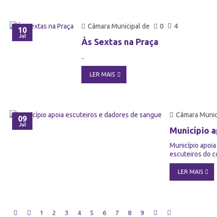
Câmara Municipal de
0
4
10
Jul
Às Sextas na Praça
..
LER MAIS
Câmara Munic
09
Jul
Município a
Município apoia
escuteiros do c
LER MAIS
1
2
3
4
5
6
7
8
9