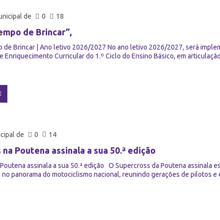
nicipal de
0
18
empo de Brincar”,
 de Brincar | Ano letivo 2026/2027 No ano letivo 2026/2027, será impl
e Enriquecimento Curricular do 1.º Ciclo do Ensino Básico, em articulaç
cipal de
0
14
 na Poutena assinala a sua 50.ª edição
Poutena assinala a sua 50.ª edição O Supercross da Poutena assinala es
 no panorama do motociclismo nacional, reunindo gerações de pilotos e e