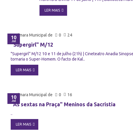
LER MAIS
Câmara Municipal de
0
24
10
Jul
"Supergirl" M/12
"Supergirl" M/12 10 e 11 de julho (21h) | Cineteatro Anadia Sinopse
tornaria o Super-Homem. O facto de Kal..
LER MAIS
Câmara Municipal de
0
16
10
Jul
"Às sextas na Praça" Meninos da Sacristia
..
LER MAIS