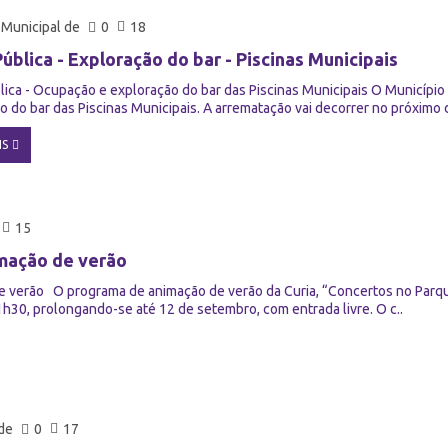
Municipal de
0
18
ública - Exploração do bar - Piscinas Municipais
lica - Ocupação e exploração do bar das Piscinas Municipais O Município 
 do bar das Piscinas Municipais. A arrematação vai decorrer no próximo di
IS
15
mação de verão
 verão O programa de animação de verão da Curia, “Concertos no Parque
1h30, prolongando-se até 12 de setembro, com entrada livre. O c..
de
0
17