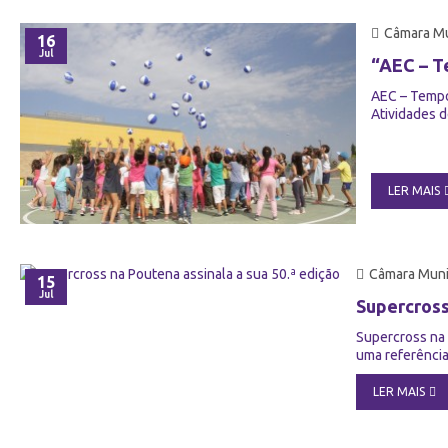
Câmara Mu
16
Jul
“AEC – T
AEC – Tempo
Atividades d
LER MAIS
Câmara Muni
15
Jul
Supercross
Supercross na 
uma referência
LER MAIS