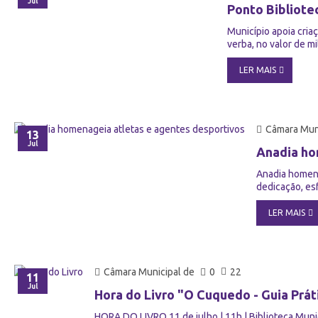
Jul
Ponto Bibliote
Município apoia cria
verba, no valor de m
LER MAIS
Câmara Muni
13
Jul
Anadia ho
Anadia homena
dedicação, esf
LER MAIS
Câmara Municipal de
0
22
11
Jul
Hora do Livro "O Cuquedo - Guia Prát
HORA DO LIVRO 11 de julho | 11h | Biblioteca Munici