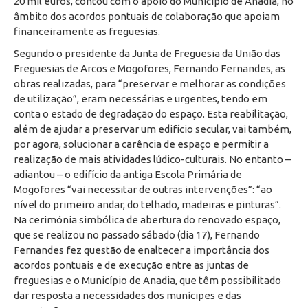
20 mil euros, contou com o apoio do Município de Anadia, no
âmbito dos acordos pontuais de colaboração que apoiam
financeiramente as freguesias.
Segundo o presidente da Junta de Freguesia da União das
Freguesias de Arcos e Mogofores, Fernando Fernandes, as
obras realizadas, para “preservar e melhorar as condições
de utilização”, eram necessárias e urgentes, tendo em
conta o estado de degradação do espaço. Esta reabilitação,
além de ajudar a preservar um edifício secular, vai também,
por agora, solucionar a carência de espaço e permitir a
realização de mais atividades lúdico-culturais. No entanto –
adiantou – o edifício da antiga Escola Primária de
Mogofores “vai necessitar de outras intervenções”: “ao
nível do primeiro andar, do telhado, madeiras e pinturas”.
Na cerimónia simbólica de abertura do renovado espaço,
que se realizou no passado sábado (dia 17), Fernando
Fernandes fez questão de enaltecer a importância dos
acordos pontuais e de execução entre as juntas de
freguesias e o Município de Anadia, que têm possibilitado
dar resposta a necessidades dos munícipes e das