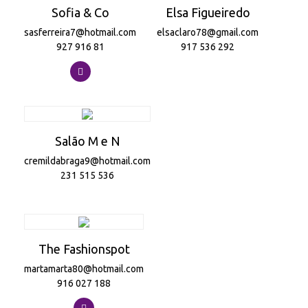
Sofia & Co
Elsa Figueiredo
sasferreira7@hotmail.com
elsaclaro78@gmail.com
927 916 81
917 536 292
Salão M e N
cremildabraga9@hotmail.com
231 515 536
The Fashionspot
martamarta80@hotmail.com
916 027 188