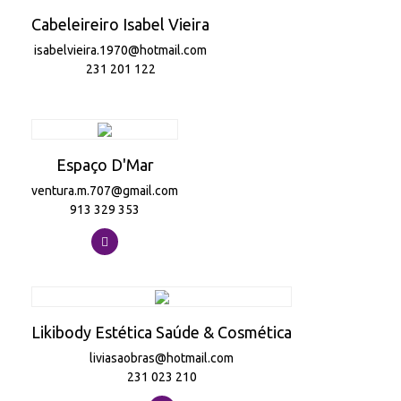
Cabeleireiro Isabel Vieira
isabelvieira.1970@hotmail.com
231 201 122
Espaço D'Mar
ventura.m.707@gmail.com
913 329 353
Likibody Estética Saúde & Cosmética
liviasaobras@hotmail.com
231 023 210