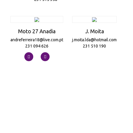
Moto 27 Anadia
J. Moita
andreferreira18@live.com.pt
j.moita.lda@hotmail.com
231 094 626
231 510 190