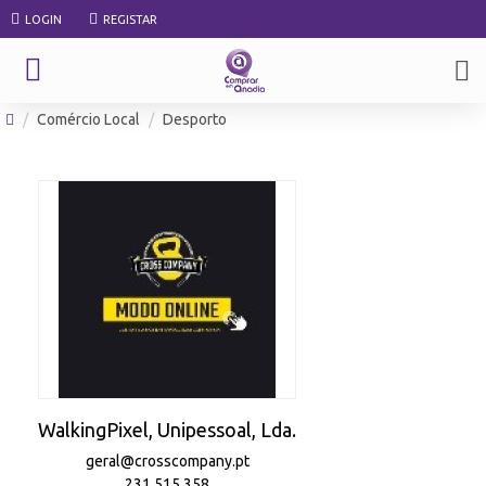
LOGIN
REGISTAR
Comércio Local
Desporto
WalkingPixel, Unipessoal, Lda.
geral@crosscompany.pt
231 515 358