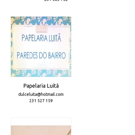
Papelaria Luitâ
dulceluita@hotmail.com
231 527 159