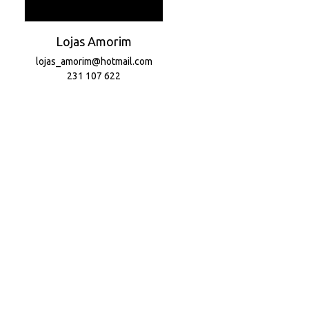
Lojas Amorim
lojas_amorim@hotmail.com
231 107 622