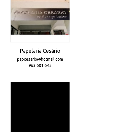
Papelaria Cesário
papcesario@hotmail.com
963 601 645